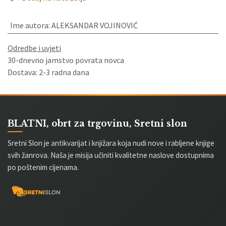
Ime autora
:
ALEKSANDAR VOJINOVIĆ
Odredbe i uvjeti
30-dnevno jamstvo povrata novca
Dostava: 2-3 radna dana
BLATNI, obrt za trgovinu, Sretni slon
Sretni Slon je antikvarijat i knjižara koja nudi nove i rabljene knjige
svih žanrova. Naša je misija učiniti kvalitetne naslove dostupnima
po poštenim cijenama.