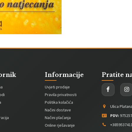
ornik
Informacije
Pratite n
na
Uvjeti prodaje
odi
Pravila privatnosti
a
Politika kolačića
Ulica Platan
Načini dostave
PDV:
975257
acija
Načini plaćanja
+385953741
Online rješavanje