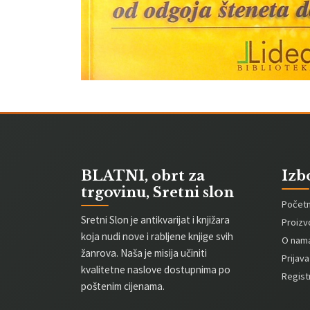
BLATNI, obrt za
Izb
trgovinu, Sretni slon
Počet
Sretni Slon je antikvarijat i knjižara
Proizv
koja nudi nove i rabljene knjige svih
O nam
žanrova. Naša je misija učiniti
Prijava
kvalitetne naslove dostupnima po
Registr
poštenim cijenama.