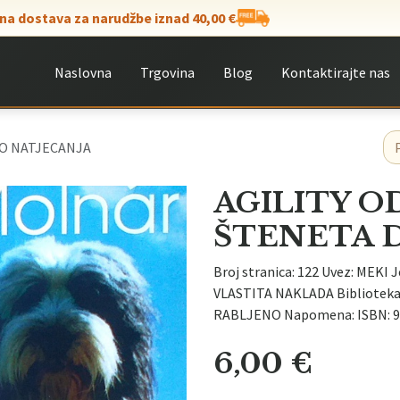
na dostava za narudžbe iznad 40,00 €
Naslovna
Trgovina
Blog
Kontaktirajte nas
DO NATJECANJA
AGILITY O
ŠTENETA 
Broj stranica: 122 Uvez: MEKI J
VLASTITA NAKLADA Biblioteka: 
RABLJENO Napomena: ISBN: 9
6,00
€