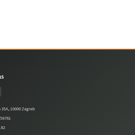
as
a 35A, 10000 Zagreb
56761
182