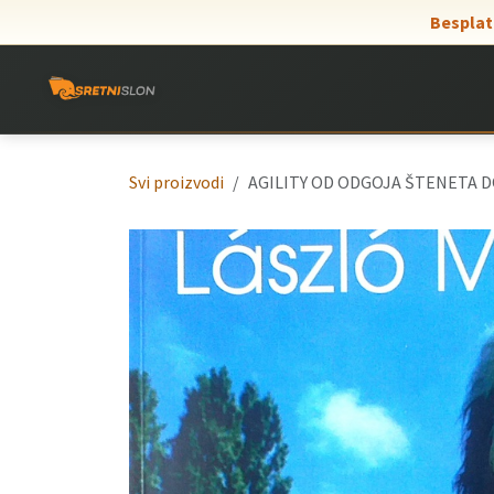
Skip to Content
Besplat
Svi proizvodi
AGILITY OD ODGOJA ŠTENETA 