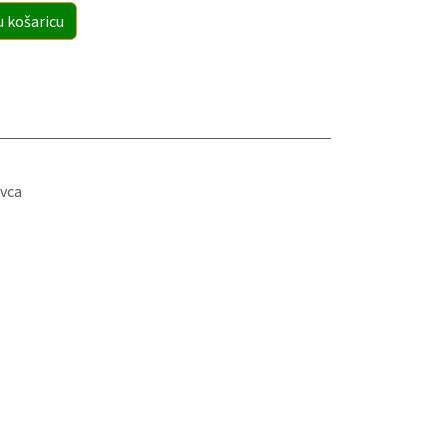
u košaricu
vca