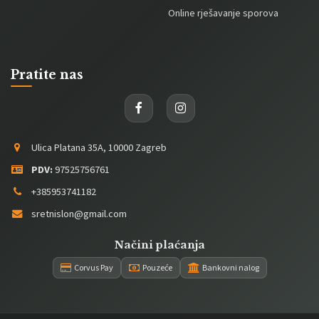
Online rješavanje sporova
Pratite nas
Ulica Platana 35A, 10000 Zagreb
PDV:
97525756761
+385953741182
sretnislon@gmail.com
Načini plaćanja
Corvus Pay
Pouzeće
Bankovni nalog