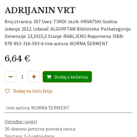
ADRIJANIN VRT
Broj stranica: 307 Uvez: TVRDI Jezik: HRVATSKI Godina
izdanja: 2012. Izdavač: ALGORITAM Biblioteka: Potkategorija:
Dimenzije: 23,5X15,5 Stanje: RABLJENO Napomena: ISBN:
978-953-316-593-6 Ime autora: NORMA ŠERMENT
6,64
€
Dodaj
u košaricu
Dodaj na listu želja
Ime autora
:
NORMA ŠERMENT
Odredbe i uvjeti
30-dnevno jamstvo povrata novca
Dostava: 2-3 radna dana