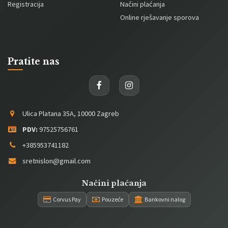
Registracija
Načini plaćanja
Online rješavanje sporova
Pratite nas
Ulica Platana 35A, 10000 Zagreb
PDV:
97525756761
+385953741182
sretnislon@gmail.com
Načini plaćanja
Corvus Pay
Pouzeće
Bankovni nalog