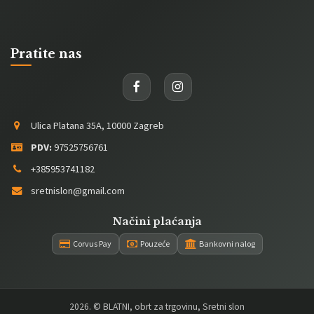
Pratite nas
Ulica Platana 35A, 10000 Zagreb
PDV:
97525756761
+385953741182
sretnislon@gmail.com
Načini plaćanja
Corvus Pay
Pouzeće
Bankovni nalog
2026
. © BLATNI, obrt za trgovinu, Sretni slon