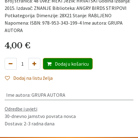
Broj stranica: 48 Uvez: MEKI Jezik: HRVATSKI Godina izdanja:
2015. Izdavač: ZNANJE Biblioteka: ANGRY BIRDS STRIPOVI
Potkategorija: Dimenzije: 28X21 Stanje: RABLJENO
Napomena: ISBN: 978-953-343-199-4 Ime autora: GRUPA
AUTORA
4,00
€
Dodaj
u košaricu
Dodaj na listu želja
Ime autora
:
GRUPA AUTORA
Odredbe i uvjeti
30-dnevno jamstvo povrata novca
Dostava: 2-3 radna dana