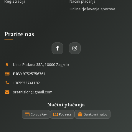
Registracija
Načini plaćanja
Online rješavanje sporova
Pratite nas
Ulica Platana 35A, 10000 Zagreb
PDV:
97525756761
+385953741182
sretnislon@gmail.com
Načini plaćanja
Corvus Pay
Pouzeće
Bankovni nalog