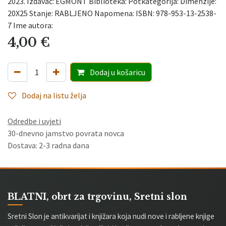
2023. Izdavač: EGMONT Biblioteka: Potkategorija: Dimenzije:
20X25 Stanje: RABLJENO Napomena: ISBN: 978-953-13-2538-
7 Ime autora:
4,00
€
Dodaj
u košaricu
Dodaj na listu želja
Odredbe i uvjeti
30-dnevno jamstvo povrata novca
Dostava: 2-3 radna dana
BLATNI, obrt za trgovinu, Sretni slon
Sretni Slon je antikvarijat i knjižara koja nudi nove i rabljene knjige