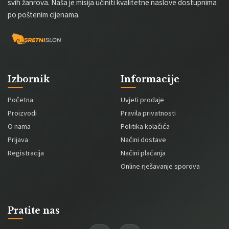
svih žanrova. Naša je misija učiniti kvalitetne naslove dostupnima
po poštenim cijenama.
Izbornik
Informacije
Početna
Uvjeti prodaje
Proizvodi
Pravila privatnosti
O nama
Politika kolačića
Prijava
Načini dostave
Registracija
Načini plaćanja
Online rješavanje sporova
Pratite nas