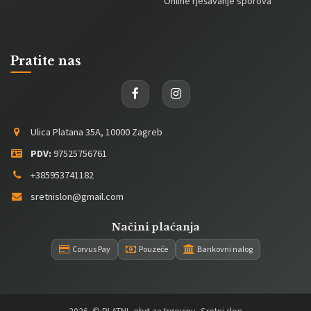
Online rješavanje sporova
Pratite nas
Ulica Platana 35A, 10000 Zagreb
PDV:
97525756761
+385953741182
sretnislon@gmail.com
Načini plaćanja
Corvus Pay
Pouzeće
Bankovni nalog