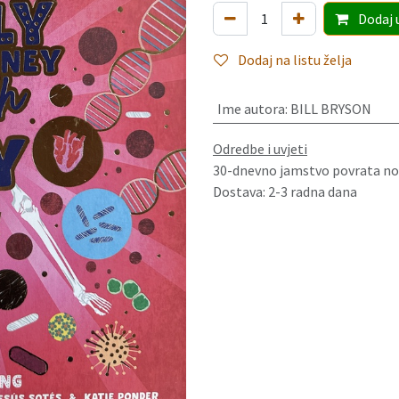
Dodaj
Dodaj na listu želja
Ime autora
:
BILL BRYSON
Odredbe i uvjeti
30-dnevno jamstvo povrata no
Dostava: 2-3 radna dana