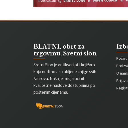
BLATNI, obrt za
Izb
trgovinu, Sretni slon
Počet
Sretni Slon je antikvarijat i knjižara
Proizv
koja nudi nove i rabljene knjige svih
O nam
žanrova. Naša je misija učiniti
Prijava
kvalitetne naslove dostupnima po
Registr
poštenim cijenama.