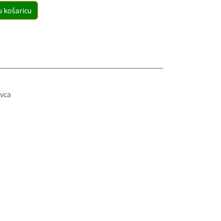
u košaricu
vca