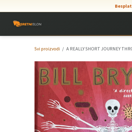
Skip to Content
Besplat
Svi proizvodi
A REALLY SHORT JOURNEY THR