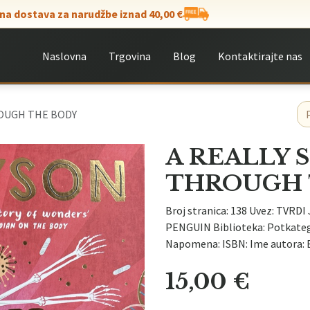
na dostava za narudžbe iznad 40,00 €
Naslovna
Trgovina
Blog
Kontaktirajte nas
OUGH THE BODY
A REALLY 
THROUGH 
Broj stranica: 138 Uvez: TVRDI 
PENGUIN Biblioteka: Potkateg
Napomena: ISBN: Ime autora:
15,00
€