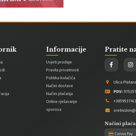
ornik
Informacije
Pratite n
na
Uvjeti prodaje
odi
Pravila privatnosti
a
Politika kolačića
Ulica Platan
Načini dostave
PDV:
975257
acija
Načini plaćanja
+385953741
Online rješavanje
sporova
sretnislon@
Načini plaća
Corvus Pay