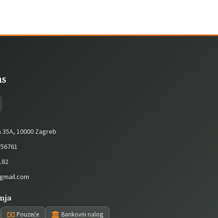
as
a 35A, 10000 Zagreb
56761
182
gmail.com
nja
Pouzeće
Bankovni nalog