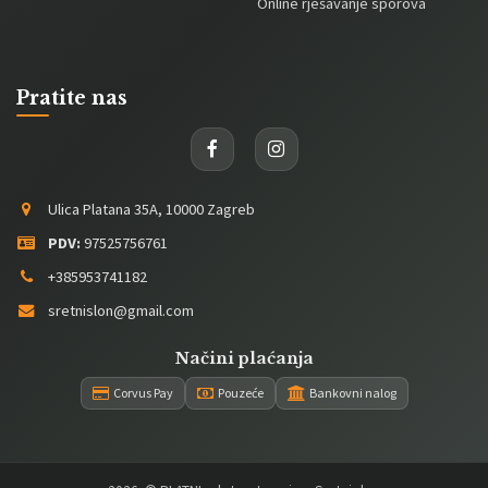
Online rješavanje sporova
Pratite nas
Ulica Platana 35A, 10000 Zagreb
PDV:
97525756761
+385953741182
sretnislon@gmail.com
Načini plaćanja
Corvus Pay
Pouzeće
Bankovni nalog