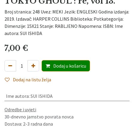
TOKYO GHOUL : re, vol 13.
Broj stranica: 248 Uvez: MEKI Jezik: ENGLESKI Godina izdanja:
2019. Izdavač: HARPER COLLINS Biblioteka: Potkategorija:
Dimenzije: 15X21 Stanje: RABLJENO Napomena: ISBN: Ime
autora: SUI ISHIDA
7,00
€
Dodaj
u košaricu
Dodaj na listu želja
Ime autora
:
SUI ISHIDA
Odredbe i uvjeti
30-dnevno jamstvo povrata novca
Dostava: 2-3 radna dana