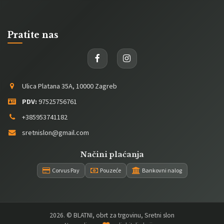
Pratite nas
Ulica Platana 35A, 10000 Zagreb
PDV:
97525756761
+385953741182
sretnislon@gmail.com
Načini plaćanja
Corvus Pay
Pouzeće
Bankovni nalog
2026
. © BLATNI, obrt za trgovinu, Sretni slon