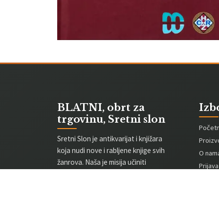
BLATNI, obrt za
Izb
trgovinu, Sretni slon
Počet
Sretni Slon je antikvarijat i knjižara
Proizv
koja nudi nove i rabljene knjige svih
O nam
žanrova. Naša je misija učiniti
Prijava
kvalitetne naslove dostupnima po
Registr
poštenim cijenama.