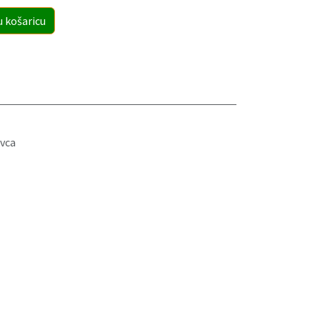
u košaricu
vca