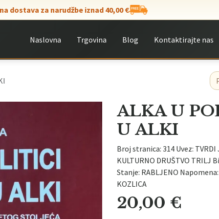
na dostava za narudžbe iznad 40,00 €
Naslovna
Trgovina
Blog
Kontaktirajte nas
KI
ALKA U PO
U ALKI
Broj stranica: 314 Uvez: TVRDI 
KULTURNO DRUŠTVO TRILJ Bibli
Stanje: RABLJENO Napomena: I
KOZLICA
20,00
€