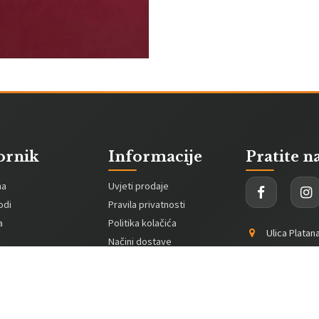
ornik
Informacije
Pratite n
na
Uvjeti prodaje
odi
Pravila privatnosti
a
Politika kolačića
Ulica Platan
Načini dostave
PDV:
975257
acija
Načini plaćanja
+385953741
Online rješavanje
sporova
sretnislon@