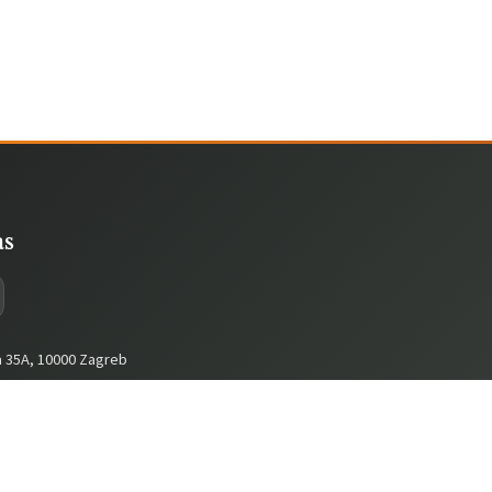
as
a 35A, 10000 Zagreb
56761
182
gmail.com