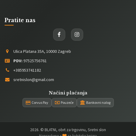
Pratite nas
Ulica Platana 35A, 10000 Zagreb
PDV:
97525756761
+385953741182
sretnislon@gmail.com
Načini plaćanja
Corvus Pay
Pouzeće
Bankovni nalog
2026
. © BLATNI, obrt za trgovinu, Sretni slon
Napravljeno s
za ljubitelje knjiga