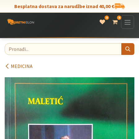
Skip to Content
Besplatna dostava za narudžbe iznad 40,00 €
0
0
MEDICINA