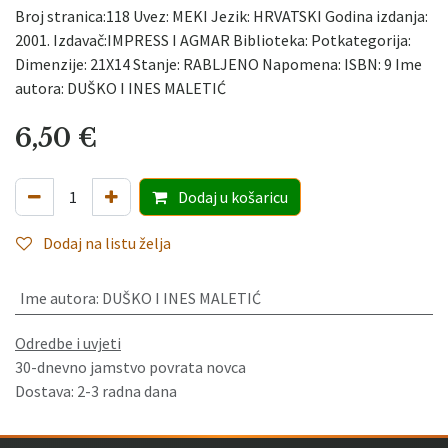
Broj stranica:118 Uvez: MEKI Jezik: HRVATSKI Godina izdanja:
2001. Izdavač:IMPRESS I AGMAR Biblioteka: Potkategorija:
Dimenzije: 21X14 Stanje: RABLJENO Napomena: ISBN: 9 Ime
autora: DUŠKO I INES MALETIĆ
6,50
€
Dodaj
u košaricu
Dodaj na listu želja
Ime autora
:
DUŠKO I INES MALETIĆ
Odredbe i uvjeti
30-dnevno jamstvo povrata novca
Dostava: 2-3 radna dana