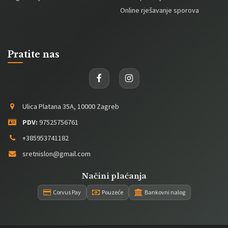
Online rješavanje sporova
Pratite nas
Ulica Platana 35A, 10000 Zagreb
PDV:
97525756761
+385953741182
sretnislon@gmail.com
Načini plaćanja
Corvus Pay
Pouzeće
Bankovni nalog