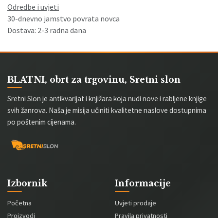
Odredbe i uvjeti
30-dnevno jamstvo povrata novca
Dostava: 2-3 radna dana
BLATNI, obrt za trgovinu, Sretni slon
Sretni Slon je antikvarijat i knjižara koja nudi nove i rabljene knjige
svih žanrova. Naša je misija učiniti kvalitetne naslove dostupnima
po poštenim cijenama.
Izbornik
Informacije
Početna
Uvjeti prodaje
Proizvodi
Pravila privatnosti