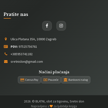
Pratite nas
Ulica Platana 35A, 10000 Zagreb
PDV:
97525756761
+385953741182
sretnislon@gmail.com
Načini plaćanja
Corvus Pay
Pouzeće
Bankovni nalog
2026
. © BLATNI, obrt za trgovinu, Sretni slon
Napravljeno s
za ljubitelje knjiga