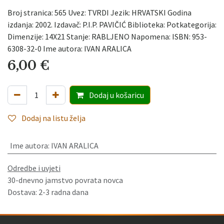
Broj stranica: 565 Uvez: TVRDI Jezik: HRVATSKI Godina
izdanja: 2002. Izdavač: P.I.P. PAVIČIĆ Biblioteka: Potkategorija:
Dimenzije: 14X21 Stanje: RABLJENO Napomena: ISBN: 953-
6308-32-0 Ime autora: IVAN ARALICA
6,00
€
Dodaj
u košaricu
Dodaj na listu želja
Ime autora
:
IVAN ARALICA
Odredbe i uvjeti
30-dnevno jamstvo povrata novca
Dostava: 2-3 radna dana