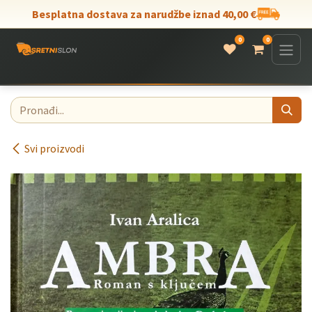
Skip to Content
Besplatna dostava za narudžbe iznad 40,00 €
0
0
Svi proizvodi