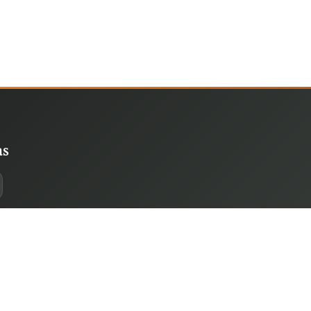
as
a 35A, 10000 Zagreb
56761
182
gmail.com