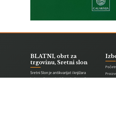
BLATNI, obrt za
Izb
trgovinu, Sretni slon
Počet
Sretni Slon je antikvarijat i knjižara
Proizv
koja nudi nove i rabljene knjige svih
O nam
žanrova. Naša je misija učiniti
Prijava
kvalitetne naslove dostupnima po
Registr
poštenim cijenama.