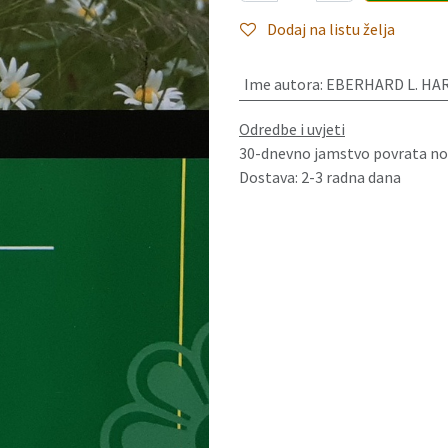
Dodaj na listu želja
Ime autora
:
EBERHARD L. H
Odredbe i uvjeti
30-dnevno jamstvo povrata no
Dostava: 2-3 radna dana