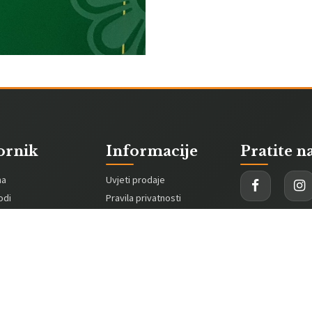
ornik
Informacije
Pratite n
na
Uvjeti prodaje
odi
Pravila privatnosti
a
Politika kolačića
Ulica Platan
Načini dostave
PDV:
975257
acija
Načini plaćanja
+385953741
Online rješavanje
sporova
sretnislon@