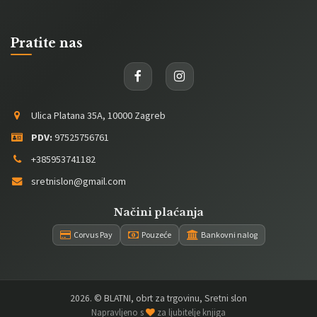
Pratite nas
Ulica Platana 35A, 10000 Zagreb
PDV:
97525756761
+385953741182
sretnislon@gmail.com
Načini plaćanja
Corvus Pay
Pouzeće
Bankovni nalog
2026
. © BLATNI, obrt za trgovinu, Sretni slon
Napravljeno s
za ljubitelje knjiga