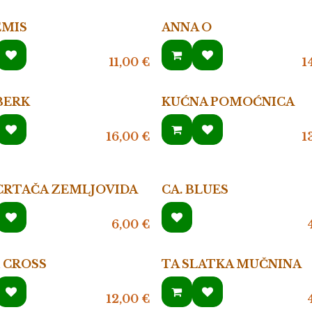
EMIS
ANNA O
11,00
€
1
BERK
KUĆNA POMOĆNICA
16,00
€
1
CRTAČA ZEMLJOVIDA
CA. BLUES
6,00
€
 CROSS
TA SLATKA MUČNINA
12,00
€