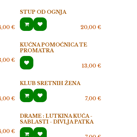
STUP OD OGNJA
4,00
€
20,00
€
KUĆNA POMOĆNICA TE
PROMATRA
3,00
€
13,00
€
KLUB SRETNIH ŽENA
4,00
€
7,00
€
DRAME : LUTKINA KUĆA -
SABLASTI - DIVLJA PATKA
4,00
€