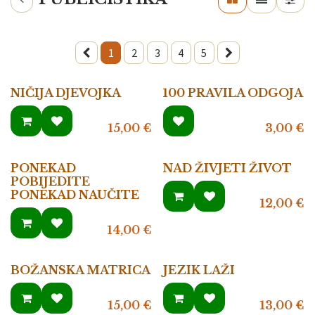
1
2
3
4
5
NIČIJA DJEVOJKA
100 PRAVILA ODGOJA
15,00
€
3,00
€
PONEKAD
NAD ŽIVJETI ŽIVOT
POBIJEDITE
PONEKAD NAUČITE
12,00
€
14,00
€
BOŽANSKA MATRICA
JEZIK LAŽI
15,00
€
13,00
€