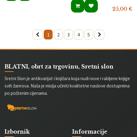
25,00
€
1
2
3
4
5
BLATNI, obrt za trgovinu, Sretni slon
Sretni Slon je antikvarijat i knjižara koja nudi nove i rabljene knjige
svih žanrova. Naša je misija učiniti kvalitetne naslove dostupnima
po poštenim cijenama.
Izbornik
Informacije