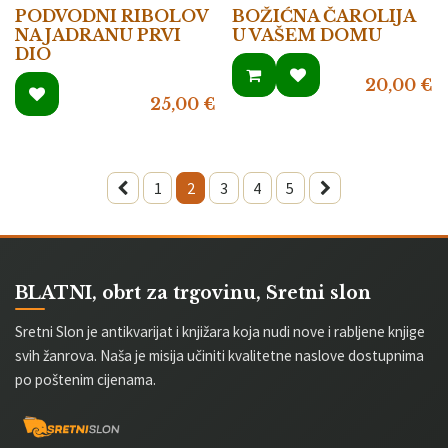
PODVODNI RIBOLOV
BOŽIĆNA ČAROLIJA
NA JADRANU PRVI
U VAŠEM DOMU
DIO
20,00
€
25,00
€
1
2
3
4
5
BLATNI, obrt za trgovinu, Sretni slon
Sretni Slon je antikvarijat i knjižara koja nudi nove i rabljene knjige
svih žanrova. Naša je misija učiniti kvalitetne naslove dostupnima
po poštenim cijenama.