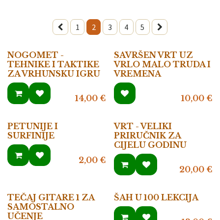
1
2
3
4
5
NOGOMET -
SAVRŠEN VRT UZ
TEHNIKE I TAKTIKE
VRLO MALO TRUDA I
ZA VRHUNSKU IGRU
VREMENA
14,00
€
10,00
€
PETUNIJE I
VRT - VELIKI
SURFINIJE
PRIRUČNIK ZA
CIJELU GODINU
2,00
€
20,00
€
TEČAJ GITARE 1 ZA
ŠAH U 100 LEKCIJA
SAMOSTALNO
UČENJE